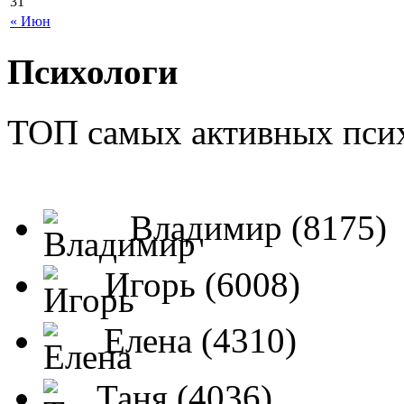
31
« Июн
Психологи
ТОП самых активных псих
Владимир (8175)
Игорь (6008)
Елена (4310)
Таня (4036)